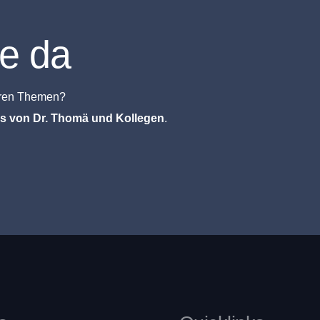
ie da
eren Themen?
is von Dr. Thomä und Kollegen
.