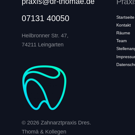
praxis@dr-thomae.de
Praxi
07131 40050
Startseite
Kontakt
Räume
Heilbronner Str. 47,
Team
74211 Leingarten
Stellenan
Impress
Datensch
© 2026 Zahnarztpraxis Dres.
Thomä & Kollegen