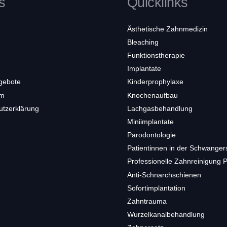
s
Quicklinks
Ästhetische Zahnmedizin
Bleaching
Funktionstherapie
Implantate
gebote
Kinderprophylaxe
um
Knochenaufbau
utzerklärung
Lachgasbehandlung
Miniimplantate
Parodontologie
Patientinnen in der Schwanger
Professionelle Zahnreinigung 
Anti-Schnarchschienen
Sofortimplantation
Zahntrauma
Wurzelkanalbehandlung