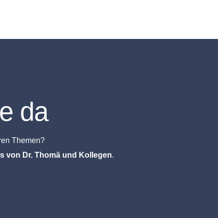
ie da
eren Themen?
is von Dr. Thomä und Kollegen
.