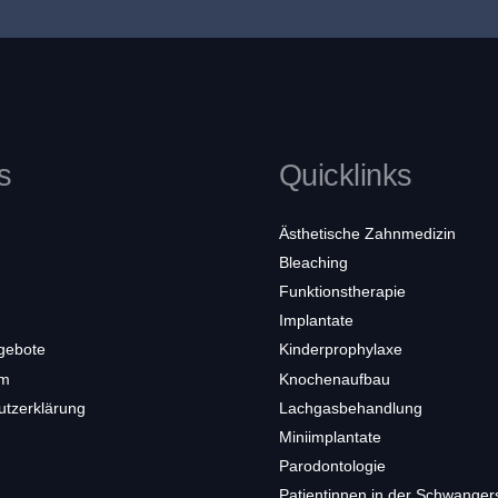
s
Quicklinks
Ästhetische Zahnmedizin
Bleaching
Funktionstherapie
Implantate
gebote
Kinderprophylaxe
um
Knochenaufbau
utzerklärung
Lachgasbehandlung
Miniimplantate
Parodontologie
Patientinnen in der Schwanger